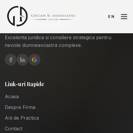
EN
Giscan & Associates
Excelenta juridica si consiliere strategica pentru
nevoile dumneavoastra complexe.
Link-uri Rapide
Acasa
Despre Firma
Arii de Practica
Contact