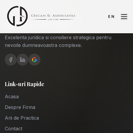
EN
Giscan & Associates
Excelenta juridica si consiliere strategica pentru
nevoile dumneavoastra complexe.
Link-uri Rapide
Acasa
Despre Firma
Arii de Practica
Contact