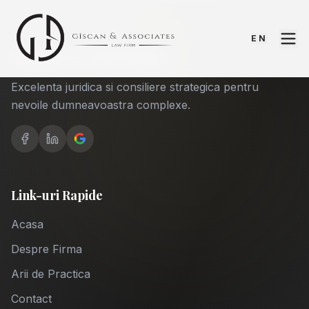
EN
Giscan & Associates
Excelenta juridica si consiliere strategica pentru
nevoile dumneavoastra complexe.
Link-uri Rapide
Acasa
Despre Firma
Arii de Practica
Contact